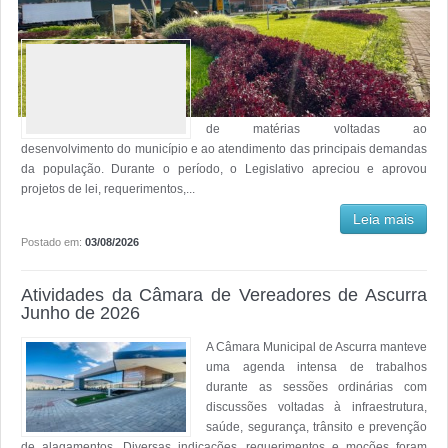
infraestrutura, saúde, educação e segurança.
As sessões ordinárias da Câmara de
Vereadores de Ascurra, realizadas entre
os meses de junho e julho de 2026,
foram marcadas por uma pauta ampla
de matérias voltadas ao
desenvolvimento do município e ao atendimento das principais demandas
da população. Durante o período, o Legislativo apreciou e aprovou
projetos de lei, requerimentos,...
Leia mais
Postado em:
03/08/2026
Atividades da Câmara de Vereadores de Ascurra
Junho de 2026
A Câmara Municipal de Ascurra manteve
uma agenda intensa de trabalhos
durante as sessões ordinárias com
discussões voltadas à infraestrutura,
saúde, segurança, trânsito e prevenção
de alagamentos. Diversas indicações, requerimentos e moções foram