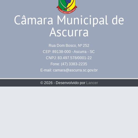
Câmara Municipal de
Ascurra
Rua Dom Bosco, Nº 252
CEP: 89138-000 - Ascurra - SC
CNPJ: 83.497.578/0001-22
Fone: (47) 3383-2235
E-mail: camara@ascurra.sc.gov.br
© 2026 - Desenvolvido por
Lancer