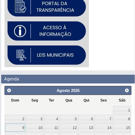
Agenda
Agosto
2026
Dom
Seg
Ter
Qua
Qui
Sex
Sáb
1
2
3
4
5
6
7
8
9
10
11
12
13
14
15