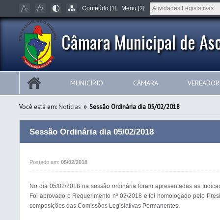
Conteúdo [1]
Menu [2]
Câmara Municipal de Asc
MUNICÍPIO
CÂMARA
VEREADOR
»
Você está em:
Notícias
Sessão Ordinária dia 05/02/2018
Sessão Ordinária dia 05/02/2018
Postado em:
05/02/2018
No dia 05/02/2018 na sessão ordinária foram apresentadas as Indicaç
Foi aprovado o Requerimento nº 02/2018 e foi homologado pelo Presi