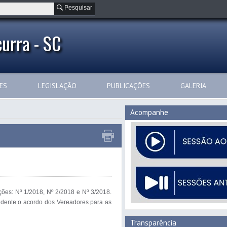
Pesquisar
urra - SC
ES
LEGISLAÇÃO
PUBLICAÇÕES
GALERIA
Acompanhe
ões: Nº 1/2018, Nº 2/2018 e Nº 3/2018. 
dente o acordo dos Vereadores para as 
Transparência