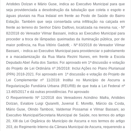
Aristides Dolzan e Mário Guse, indica ao Executivo Municipal para que 
seja providenciada a desobstrução da tubulação que coleta o esgoto e 
águas pluviais na Rua Indaial em frente ao Posto de Saúde do Bairro 
Estação. Também que seja consertada uma infiltração na calçada em 
frente ao terreno do Senhor Dário Dalfovo, localizada na mesma rua; - Nº 
82/2018 do Vereador Vilmar Bassani, indica ao Executivo Municipal para 
proceder a troca de lâmpadas queimadas da iluminação pública, por de 
maior potência, na Rua Vitório Gadotti; - Nº 83/2018 do Vereador Vilmar 
Bassani, - indica ao Executivo Municipal para providenciar o patrolamento 
e a macadamização da Rua Maria Rezini Nunes, em frente a Escola 
Deputado Abel Ávila dos Santos. Foi aprovado em 1ª discussão e votação 
do Projeto de Lei Ordinária nº 26/2018: Inclui Ações no Plano Plurianual 
(PPA) 2018-2021. Foi aprovado em  1ª discussão e votação do Projeto de 
Lei Complementar nº 11/2018: Institui no Município de Ascurra a 
Regularização Fundiária Urbana (REURB) de que trata a Lei Federal nº 
13.465/2017 e dá outras providências. Foi aprovado 

O Requerimento Nº 12/2018 dos Vereadores Acindino Mafra, Aristides 
Dolzan, Eviatore Luigi Quiarelli, Juvenal E. Moretto, Márcio da Costa, 
Mário Guse, Olindo Tambosi, Valdemar Possamai e Vilmar Bassani, ao 
Executivo Municipal/Secretaria Municipal de Saúde, nos termos do artigo 
20, XIII da Lei Orgânica do Município de Ascurra e nos termos do artigo 
203, do Regimento Interno da Câmara Municipal de Ascurra, requerendo a 