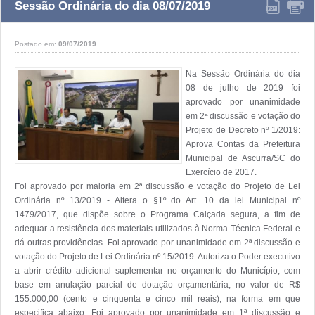
Sessão Ordinária do dia 08/07/2019
Postado em:
09/07/2019
Na Sessão Ordinária do dia 
08 de julho de 2019 foi 
aprovado por unanimidade 
em 2ª discussão e votação do 
Projeto de Decreto nº 1/2019: 
Aprova Contas da Prefeitura 
Municipal de Ascurra/SC do 
Exercício de 2017.

Foi aprovado por maioria em 2ª discussão e votação do Projeto de Lei 
Ordinária nº 13/2019 - Altera o §1º do Art. 10 da lei Municipal nº 
1479/2017, que dispõe sobre o Programa Calçada segura, a fim de 
adequar a resistência dos materiais utilizados à Norma Técnica Federal e 
dá outras providências. Foi aprovado por unanimidade em 2ª discussão e 
votação do Projeto de Lei Ordinária nº 15/2019: Autoriza o Poder executivo 
a abrir crédito adicional suplementar no orçamento do Município, com 
base em anulação parcial de dotação orçamentária, no valor de R$ 
155.000,00 (cento e cinquenta e cinco mil reais), na forma em que 
especifica abaixo. Foi aprovado por unanimidade em 1ª discussão e 