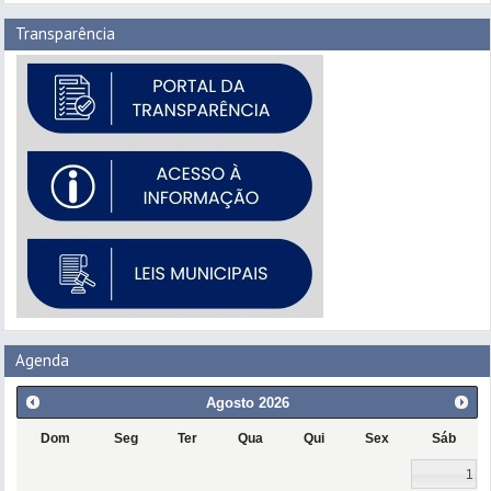
Transparência
Agenda
Agosto
2026
Dom
Seg
Ter
Qua
Qui
Sex
Sáb
1