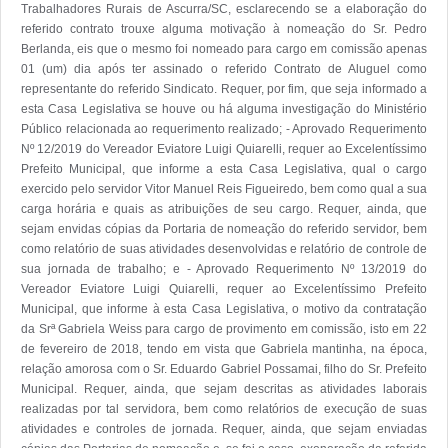
Trabalhadores Rurais de Ascurra/SC, esclarecendo se a elaboração do 
referido contrato trouxe alguma motivação à nomeação do Sr. Pedro 
Berlanda, eis que o mesmo foi nomeado para cargo em comissão apenas 
01 (um) dia após ter assinado o referido Contrato de Aluguel como 
representante do referido Sindicato. Requer, por fim, que seja informado a 
esta Casa Legislativa se houve ou há alguma investigação do Ministério 
Público relacionada ao requerimento realizado; - Aprovado Requerimento 
Nº 12/2019 do Vereador Eviatore Luigi Quiarelli, requer ao Excelentíssimo 
Prefeito Municipal, que informe a esta Casa Legislativa, qual o cargo 
exercido pelo servidor Vitor Manuel Reis Figueiredo, bem como qual a sua 
carga horária e quais as atribuições de seu cargo. Requer, ainda, que 
sejam envidas cópias da Portaria de nomeação do referido servidor, bem 
como relatório de suas atividades desenvolvidas e relatório de controle de 
sua jornada de trabalho; e - Aprovado Requerimento Nº 13/2019 do 
Vereador Eviatore Luigi Quiarelli, requer ao Excelentíssimo Prefeito 
Municipal, que informe à esta Casa Legislativa, o motivo da contratação 
da Srª Gabriela Weiss para cargo de provimento em comissão, isto em 22 
de fevereiro de 2018, tendo em vista que Gabriela mantinha, na época, 
relação amorosa com o Sr. Eduardo Gabriel Possamai, filho do Sr. Prefeito 
Municipal. Requer, ainda, que sejam descritas as atividades laborais 
realizadas por tal servidora, bem como relatórios de execução de suas 
atividades e controles de jornada. Requer, ainda, que sejam enviadas 