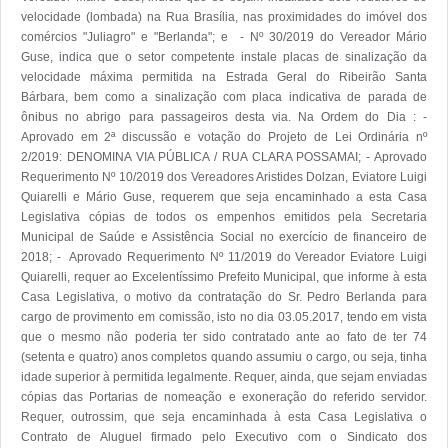
velocidade (lombada) na Rua Brasília, nas proximidades do imóvel dos 
comércios "Juliagro" e "Berlanda"; e  - Nº 30/2019 do Vereador Mário 
Guse, indica que o setor competente instale placas de sinalização da 
velocidade máxima permitida na Estrada Geral do Ribeirão Santa 
Bárbara, bem como a sinalização com placa indicativa de parada de 
ônibus no abrigo para passageiros desta via. Na Ordem do Dia : - 
Aprovado em 2ª discussão e votação do Projeto de Lei Ordinária nº 
2/2019: DENOMINA VIA PÚBLICA / RUA CLARA POSSAMAI; - Aprovado 
Requerimento Nº 10/2019 dos Vereadores Aristides Dolzan, Eviatore Luigi 
Quiarelli e Mário Guse, requerem que seja encaminhado a esta Casa 
Legislativa cópias de todos os empenhos emitidos pela Secretaria 
Municipal de Saúde e Assistência Social no exercício de financeiro de 
2018; -  Aprovado Requerimento Nº 11/2019 do Vereador Eviatore Luigi 
Quiarelli, requer ao Excelentíssimo Prefeito Municipal, que informe à esta 
Casa Legislativa, o motivo da contratação do Sr. Pedro Berlanda para 
cargo de provimento em comissão, isto no dia 03.05.2017, tendo em vista 
que o mesmo não poderia ter sido contratado ante ao fato de ter 74 
(setenta e quatro) anos completos quando assumiu o cargo, ou seja, tinha 
idade superior à permitida legalmente. Requer, ainda, que sejam enviadas 
cópias das Portarias de nomeação e exoneração do referido servidor. 
Requer, outrossim, que seja encaminhada à esta Casa Legislativa o 
Contrato de Aluguel firmado pelo Executivo com o Sindicato dos 