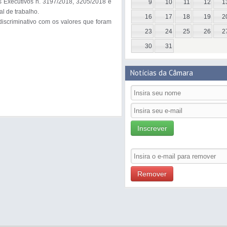
os Executivos n. 3197/2018, 3205/2018 e 
9
10
11
12
1
 de trabalho.

16
17
18
19
2
discriminativo com os valores que foram 
23
24
25
26
2
30
31
Notícias da Câmara
Inscrever
Remover