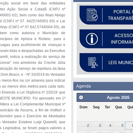
nção social em favor das entidades 
ntes Ação Social e Cidadã (CNPJ nº 
/0001-02), bem como das filiais Abrigo 
(CNPJ nº 07. 642574/0001-93) e Lar 
Anjo (CNPJ nº 07.642.574/0004-55), de 
 bem como autoriza o Município de 
icípios de Apiúna e Rodeio, para o 
 vagas para acolhimento de crianças e 
 Foram lidas e despachadas ao Executivo 
elli, indica a realização do serviço de 
cionar" nos arredores da Creche Júlia 
alização do serviço de repintura da faixa 
 Dom Bosco; e - Nº 33/2019 do Vereador 
s meios-fios na cor amarela para indicar 
Agenda
 ao menos dois metros para cada lado. 
e Emenda a Lei Orgânica nº 2/2019: que 
Agosto
2026
ESTE MUNICIPIO. Foi aprovado em 1ª 
ltera a Lei Complementar Municipal nº 
Dom
Seg
Ter
Qua
Qui
icípio de Ascurra, a fim de instituir o 
vidor para o Exercício de Atividades 
ereador Eviatore Luigi Quiarelli, que 
2
3
4
5
 Legislativa, se foram pagos valores a 