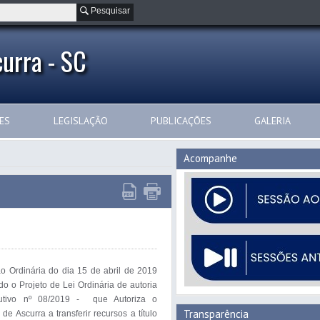
Pesquisar
urra - SC
ES
LEGISLAÇÃO
PUBLICAÇÕES
GALERIA
Acompanhe
 Ordinária do dia 15 de abril de 2019 
ido o Projeto de Lei Ordinária de autoria 
tivo nº 08/2019 -  que Autoriza o 
Transparência
de Ascurra a transferir recursos a título 