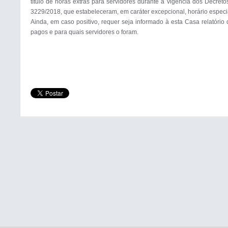
título de horas extras para servidores durante a vigência dos Decret
3229/2018, que estabeleceram, em caráter excepcional, horário especial
Ainda, em caso positivo, requer seja informado à esta Casa relatório 
pagos e para quais servidores o foram.
