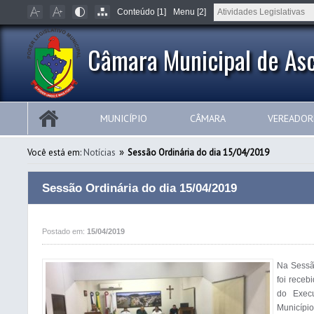
Conteúdo [1]
Menu [2]
Câmara Municipal de Asc
MUNICÍPIO
CÂMARA
VEREADOR
»
Você está em:
Notícias
Sessão Ordinária do dia 15/04/2019
Sessão Ordinária do dia 15/04/2019
Postado em:
15/04/2019
Na Sessão
foi receb
do Execu
Município 