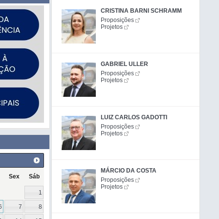
CRISTINA BARNI SCHRAMM
Proposições
Projetos
GABRIEL ULLER
Proposições
Projetos
LUIZ CARLOS GADOTTI
Proposições
Projetos
MÁRCIO DA COSTA
Sex
Sáb
Proposições
Projetos
1
6
7
8