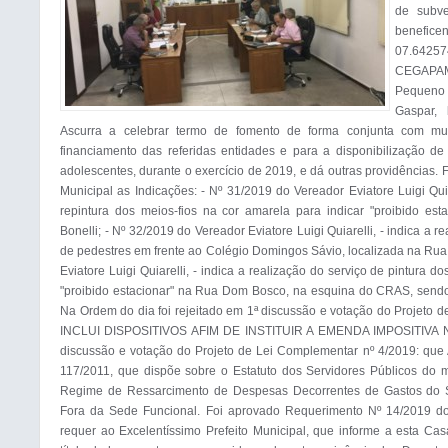
de subve
benefice
07.642574
CEGAPAM 
Pequeno 
Gaspar,
Ascurra a celebrar termo de fomento de forma conjunta com mun
financiamento das referidas entidades e para a disponibilização de
adolescentes, durante o exercício de 2019, e dá outras providências.
Municipal as Indicações: - Nº 31/2019 do Vereador Eviatore Luigi Quiar
repintura dos meios-fios na cor amarela para indicar "proibido esta
Bonelli; - Nº 32/2019 do Vereador Eviatore Luigi Quiarelli, - indica a re
de pedestres em frente ao Colégio Domingos Sávio, localizada na Rua
Eviatore Luigi Quiarelli, - indica a realização do serviço de pintura do
"proibido estacionar" na Rua Dom Bosco, na esquina do CRAS, sendo
Na Ordem do dia foi rejeitado em 1ª discussão e votação do Projeto d
INCLUI DISPOSITIVOS AFIM DE INSTITUIR A EMENDA IMPOSITIVA N
discussão e votação do Projeto de Lei Complementar nº 4/2019: que A
117/2011, que dispõe sobre o Estatuto dos Servidores Públicos do mun
Regime de Ressarcimento de Despesas Decorrentes de Gastos do Ser
Fora da Sede Funcional. Foi aprovado Requerimento Nº 14/2019 do V
requer ao Excelentíssimo Prefeito Municipal, que informe a esta Casa