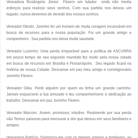
Vereadora Rosângela: Júnior  Fávero um lutador  onde não media 
esforços para realizar seus sonhos. Com sua partida nos deixou um 
legado: nunca devemos de desistir dos nossos sonhos.

Vereador Olindo: Juninho foi um homem de muita coragem incansável em 
busca de recursos para a nossa população. Foi um grande amigo e 
companheiro . Sua partida nos deixa muita saudade.

Vereador Luizinho: Uma perda irreparável para a política de ASCURRA 
em pouco tempo de seu segundo mandato fez muito pela nossa cidade 
em busca de recursos em Brasília e Florianópolis.  Seu legado ficará na 
história de nossa Cidade. Descanse em paz meu amigo e correligionário 
Juninho Fávero.

Vereador Giba: Perdi alguém por quem eu tinha um grande carrinho. 
Jamais esquecerei a tua amizade e teu companheirismo e dedicação ao 
trabalho. Descanse em paz Juninho Fávero.

Vereador Maicom: Jovem, promissor, intuitivo. Realmente por sua perda 
não Temos palavras para mensurar a dor que deixou em seus familiares e 
amigos.

Vereadora Patrícia: Solidarizo-me com os demais amigos e familiares, ao 