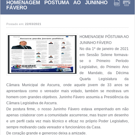
HOMENAGEM PÓSTUMA AO JUNINHO
FÁVERO
Postado em:
22/03/2021
HOMENAGEM PÓSTUMA AO 
JUNINHO FÁVERO

No dia 1º de janeiro de 2021 
em Sessão Solene formava-
se o Primeiro Período 
Legislativo, do Primeiro Ano 
de Mandato, da Décima 
Quarta Legislatura da 
Câmara Municipal de Ascurra, onde aquele jovem de 33 anos se 
apresentava como o vereador mais votado, também se mostrava um 
homem com grandes objetivos. Juninho Fávero assumia a Presidência da 
Câmara Legislativa de Ascurra. 

De postura firme, o nosso Juninho Fávero estava empenhado em não 
apenas colaborar com a comunidade ascurrense, mas trazer um desenho 
e um perfil cada vez mais técnico e eficaz no próprio Poder Legislativo, 
sempre motivando cada vereador e funcionários da Casa. 

De coração grande e generoso deixa a amizade.
