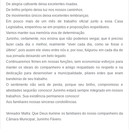
De alegria cativante deixa excelentes risadas. 

De brilho próprio deixa luz nos nossos caminhos.

De movimentos únicos deixa excelentes lembranças.

Em pouco mais de um mês de trabalho oficial junto a essa Casa 
Legislativa, empenhou-se em projetos e proposições respeitáveis. 

Vamos manter sua memória viva de determinação. 

Juninho, certamente, nos ensina que não podemos vergar, que é preciso 
fazer cada dia o melhor, realmente “viver cada dia, como se fosse o 
último”, pois assim ele viveu entre nós e, por isso, fulgurou em cada dia de 
sua jornada deixando um belo legado.

Continuaremos firmes em nossas funções, sem economizar esforços para 
manter os ideais do companheiro e amigo respaldado no respeito e na 
dedicação para desenvolver a municipalidade, pilares estes que eram 
bandeiras de seu trabalho. 

O sentimento não será de perda, porque seu brilho, compromisso e 
atividades seguirão conosco! Juninho estará sempre integrado em nossos 
trabalhos. Sua existência permanece conosco! 

Aos familiares nossas sinceras condolências.

Vereador Mafra: Que Deus ilumine os familiares do nosso companheiro da 
Câmara Municipal, Juninho Fávero.
