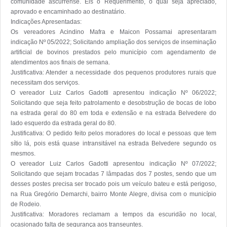
comunidade ascurrense. Eis o Requerimento, o qual seja apreciado, 
aprovado e encaminhado ao destinatário.         

Indicações Apresentadas:

Os vereadores Acindino Mafra e Maicon Possamai apresentaram 
indicação Nº 05/2022; Solicitando ampliação dos serviços de inseminação 
artificial de bovinos prestados pelo município com agendamento de 
atendimentos aos finais de semana.

Justificativa: Atender a necessidade dos pequenos produtores rurais que 
necessitam dos serviços.

O vereador Luiz Carlos Gadotti apresentou indicação Nº 06/2022; 
Solicitando que seja feito patrolamento e desobstrução de bocas de lobo 
na estrada geral do 80 em toda e extensão e na estrada Belvedere do 
lado esquerdo da estrada geral do 80.

Justificativa: O pedido feito pelos moradores do local e pessoas que tem 
sítio lá, pois está quase intransitável na estrada Belvedere segundo os 
mesmos.      

O vereador Luiz Carlos Gadotti apresentou indicação Nº 07/2022; 
Solicitando que sejam trocadas 7 lâmpadas dos 7 postes, sendo que um 
desses postes precisa ser trocado pois um veículo bateu e está perigoso, 
na Rua Gregório Demarchi, bairro Monte Alegre, divisa com o município 
de Rodeio.

Justificativa: Moradores reclamam a tempos da escuridão no local, 
ocasionado falta de segurança aos transeuntes.
