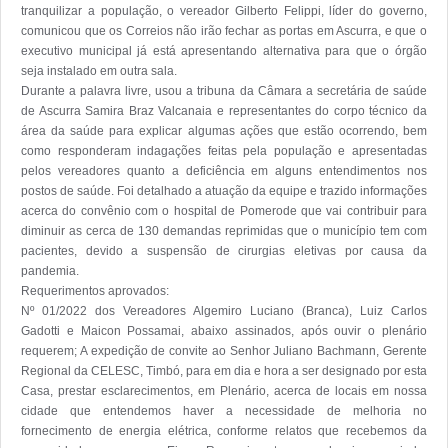
tranquilizar a população, o vereador Gilberto Felippi, líder do governo, 
comunicou que os Correios não irão fechar as portas em Ascurra, e que o 
executivo municipal já está apresentando alternativa para que o órgão 
seja instalado em outra sala.

Durante a palavra livre, usou a tribuna da Câmara a secretária de saúde 
de Ascurra Samira Braz Valcanaia e representantes do corpo técnico da 
área da saúde para explicar algumas ações que estão ocorrendo, bem 
como responderam indagações feitas pela população e apresentadas 
pelos vereadores quanto a deficiência em alguns entendimentos nos 
postos de saúde. Foi detalhado a atuação da equipe e trazido informações 
acerca do convênio com o hospital de Pomerode que vai contribuir para 
diminuir as cerca de 130 demandas reprimidas que o município tem com 
pacientes, devido a suspensão de cirurgias eletivas por causa da 
pandemia.        

Requerimentos aprovados:

Nº 01/2022 dos Vereadores Algemiro Luciano (Branca), Luiz Carlos 
Gadotti e Maicon Possamai, abaixo assinados, após ouvir o plenário 
requerem; A expedição de convite ao Senhor Juliano Bachmann, Gerente 
Regional da CELESC, Timbó, para em dia e hora a ser designado por esta 
Casa, prestar esclarecimentos, em Plenário, acerca de locais em nossa 
cidade que entendemos haver a necessidade de melhoria no 
fornecimento de energia elétrica, conforme relatos que recebemos da 