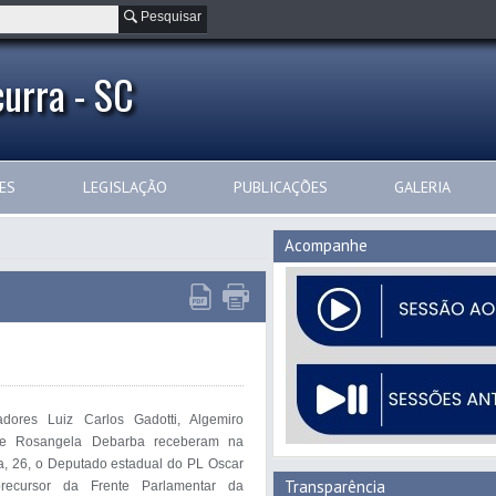
Pesquisar
urra - SC
ES
LEGISLAÇÃO
PUBLICAÇÕES
GALERIA
Acompanhe
dores Luiz Carlos Gadotti, Algemiro 
 e Rosangela Debarba receberam na 
ra, 26, o Deputado estadual do PL Oscar 
Transparência
recursor da Frente Parlamentar da 