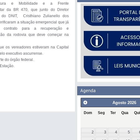
trutura e Mobilidade e a Frente 
tar da BR 470, que junto do Diretor 
 do DNIT,  Cristhiano Zulianello dos 
erificaram a situação emergencial que já 
 contrato para a recuperação e 
ão da rodovia que deve começar na 
e os vereadores estiveram na Capital 
lo executivo ascurrense.

e do órgão federal. 

Estação.

Agenda
Agosto
2026
Dom
Seg
Ter
Qua
Qui
2
3
4
5