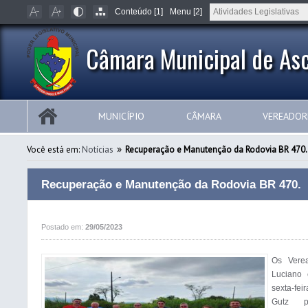
Conteúdo [1]
Menu [2]
Câmara Municipal de Asc
MUNICÍPIO
CÂMARA
VEREADOR
»
Você está em:
Notícias
Recuperação e Manutenção da Rodovia BR 470.
Recuperação e Manutenção da Rodovia BR 470.
Postado em:
29/05/2023
Os Verea
Luciano
sexta-fei
Gutz  p