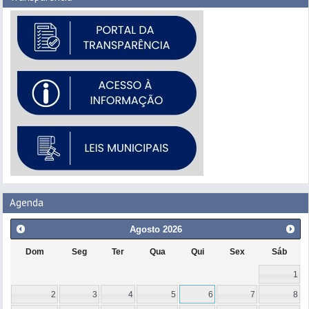
Agenda
Agosto
2026
Dom
Seg
Ter
Qua
Qui
Sex
Sáb
1
2
3
4
5
6
7
8