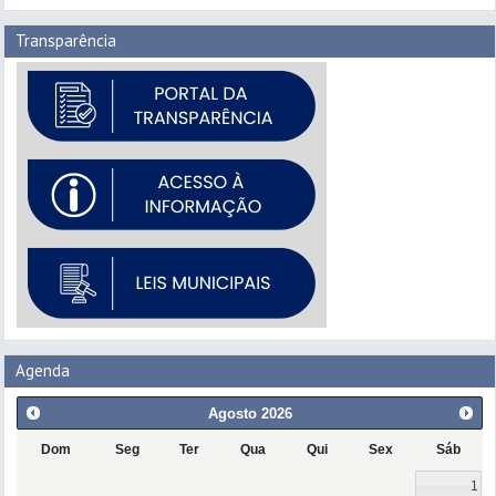
Transparência
Agenda
Agosto
2026
Dom
Seg
Ter
Qua
Qui
Sex
Sáb
1