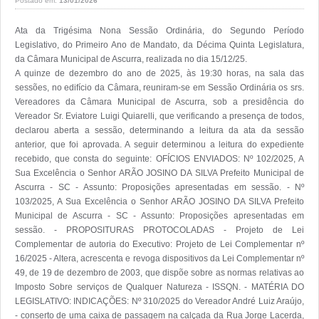
Postado em:
13/01/2026
Ata da Trigésima Nona Sessão Ordinária, do Segundo Período Legislativo, do Primeiro Ano de Mandato, da Décima Quinta Legislatura, da Câmara Municipal de Ascurra, realizada no dia 15/12/25.
A quinze de dezembro do ano de 2025, às 19:30 horas, na sala das sessões, no edifício da Câmara, reuniram-se em Sessão Ordinária os srs. Vereadores da Câmara Municipal de Ascurra, sob a presidência do Vereador Sr. Eviatore Luigi Quiarelli, que verificando a presença de todos, declarou aberta a sessão, determinando a leitura da ata da sessão anterior, que foi aprovada. A seguir determinou a leitura do expediente recebido, que consta do seguinte: OFÍCIOS ENVIADOS: Nº 102/2025, A Sua Excelência o Senhor ARÃO JOSINO DA SILVA Prefeito Municipal de Ascurra - SC - Assunto: Proposições apresentadas em sessão. - Nº 103/2025, A Sua Excelência o Senhor ARÃO JOSINO DA SILVA Prefeito Municipal de Ascurra - SC - Assunto: Proposições apresentadas em sessão. - PROPOSITURAS PROTOCOLADAS - Projeto de Lei Complementar de autoria do Executivo: Projeto de Lei Complementar nº 16/2025 - Altera, acrescenta e revoga dispositivos da Lei Complementar nº 49, de 19 de dezembro de 2003, que dispõe sobre as normas relativas ao Imposto Sobre serviços de Qualquer Natureza - ISSQN. - MATÉRIA DO LEGISLATIVO: INDICAÇÕES: Nº 310/2025 do Vereador André Luiz Araújo, - conserto de uma caixa de passagem na calçada da Rua Jorge Lacerda, próximo ao imóvel nº 700. - Justificativa: solicitação de quem transita pela calçada. - Nº 311/2025 do Vereador Patrícia Nunes Bassani, - providenciar a troca das portas de madeira, por outras de ferro, nos banheiros externos existentes no Parque Per Tutti. - Justificativa: as portas de madeiras estão danificadas em razão das intempéries, razão pela qual não estão fechando corretamente, causando insegurança e falta de privacidade àqueles que utilizam o campo de futebol, a quadra de areia e a pista de atletismo. - Nº 312/2025 do Vereador Patrícia Nunes Bassani, - que aumente a quantidade de fraldas disponibilizadas aos altistas atendidos pelo Governo Municipal. - Justificativa: a quantidade hoje distribuída é insuficiente para a demanda. - Nº 313/2025 do Vereador Toni Angelo Buzzi, - estudo técnico e posterior instalação de lombadas eletrônicas nos seguintes locais: - 1. Rua Indaial (trecho recentemente asfaltado que liga o município de Ascurra ao município de Indaial); - 2. Principais ruas do município onde há grande fluxo de veículos e pedestres. - Justificativa - A presente indicação se faz necessária diante das inúmeras reclamações da população relacionadas às lombadas físicas instaladas nas vias municipais, as quais vêm gerando incômodos, prejuízos a veículos, barulho excessivo e insatisfação geral. - Com a recente pavimentação da Rua Indaial, observou-se aumento significativo do fluxo de veículos e da velocidade média, o que traz risco direto para moradores, ciclistas, pedestres e trabalhadores que utilizam esse importante corredor de ligação entre os municípios. - A instalação de lombadas eletrônicas é a alternativa mais moderna, eficiente e segura, pois: - • controla a velocidade sem causar desconforto físico aos motoristas; - • reduz acidentes e garante maior segurança para todos; - • evita danos a veículos; • tem aceitação muito maior por parte da comunidade; - • elimina o impacto negativo das lombadas tradicionais. - Além disso, a medida permite padronizar o sistema de controle de velocidade nas principais vias urbanas de Ascurra, trazendo mais organização, segurança e modernização ao trânsito municipal. - Trata-se, portanto, de ação de interesse coletivo, que atende diretamente às reivindicações da população e melhora significativamente a segurança viária do município - Nº 314/2025 do Vereador Gabriel Uller, - providenciar a roçada e limpeza na pista de rolamento, meios-fios e calçadas nas ruas localizadas na área urbana. - Justificativa: solicitação dos moradores destas vias públicas para a retirada do mato nos locais. - MATÉRIA DA ORDEM DO DIA: Em 2ª discussão e votação do Projeto de Lei Ordinária nº 11/2025: Dispõe sobre a obrigatoriedade de realizar audiência pública, pelo poder público municipal, antes da instituição ou reajuste da base de cálculo e alíquota dos contratos de concessão de serviço público do município e suas autarquias, bem como taxas e tributos que aumentem o valor pago pelo munícipe. - Parecer nº 1. Favorável da Comissão de Legislação, Justiça e Redação. (Relator: Eviatore Luigi Quiarelli) - Em 2ª discussão e votação do Projeto de Lei Complementar nº 1/2025: ALTERA A LEI COMPLEMENTAR Nº 130/2012 PARA ACRESCENTAR AS DIMENSÕES DA RUA JEOVANI BORDIN. - Parecer nº 1. Favorável da Comissão de Legislação, Justiça e Redação. (Relator: Eviatore Luigi Quiarelli) - Parecer nº 2. Favorável da Comissão de Mérito. (Relator: Cristina Barni Schramm) - Em 2ª discussão e votação do Projeto de Lei Complementar nº 12/2025: Dispõe sobre a regulamentação para a instalação e uso do sistema 5G no Município de Ascurra-SC. - Parecer nº 1. Favorável da Comissão de Legislação, Justiça e Redação. (Relator: Eviatore Luigi Quiarelli) - Em 1ª discussão e votação do Projeto de Lei Complementar nº 14/2025: Dispõe sobre a criação da Política de Incentivo à Inovação, cria o Programa de Inovação do município de Ascurra-SC, acrescenta atribuições do Conselho Municipal de Desenvolvimento Econômico, previsto na Lei Complementar nº 212/2029 e dá outras providências. - Parecer nº 1. Favorável da Comissão de Legislação, Justiça e Redação. (Relator: Eviatore Luigi Quiarelli) - Em 1ª discussão e votação do Projeto de Lei Ordinária nº 13/2025: Regulamenta a publicação dos atos oficiais da Prefeitura Municipal de Ascurra/SC. - Parecer nº 1. Favorável da Comissão de Legislação, Justiça e Redação. (Relator: Eviatore Luigi Quiarelli) - Em 1ª discussão e votação do Projeto de Lei Ordinária nº 15/2025: Autoriza Instituir o Programa “Costurando com Amor” no município de Ascurra. - Parecer nº 1. Favorável da Comissão de Legislação, Justiça e Redação. (Relator: Eviatore Luigi Quiarelli) - Em 1ª discussão e votação do Projeto de Lei Ordinária nº 16/2025: RECEPCIONA A POLÍTICA DE APOIO AO TURISMO RURAL NA AGRICULTURA FAMILIAR E ESTABELECE OUTRAS PROVIDÊNCIAS. - Parecer nº 1. Favorável da Comissão de Legislação, Justiça e Redação. (Relator: Eviatore Luigi Quiarelli) - Parecer nº 2. Favorável da Comissão de Economia, Finanças e Fiscalização. (Relator: Patrícia Nunes Bassani) - Em 1ª discussão e votação do Projeto de Lei Ordinária nº 17/2025: Dispõe sobre a Separação Obrigatória do Lixo Orgânico em Órgãos Públicos - Parecer nº 1. Favorável da Comissão de Legislação, Justiça e Redação. (Relator: Eviatore Luigi Quiarelli) - Em 1ª discussão e votação do Projeto de Lei Ordinária nº 18/2025: Programa Municipal de Incentivo à Compostagem Doméstica. - Parecer nº 1. Favorável da Comissão de Legislação, Justiça e Redação. (Relator: Eviatore Luigi Quiarelli) - Em 1ª discussão e votação do Projeto de Lei Complementar nº 13/2025: Dispõe sobre as regras para Constituição e Funcionamento de Ambiente Regulatório Experimental (SANDBOX REGULATÒRIO) no município de Ascurra. - Parecer nº 1. Favorável da Comissão de Legislação, Justiça e Redação. (Relator: Eviatore Luigi Quiarelli) - Em 1ª discussão e votação do Projeto de Lei Complementar nº 15/2025: Dispõe sobre o Programa Municipal de Parcerias Público-privadas e Concessões do município de Ascurra-SC, e dá outras providências. - Parecer nº 1. Favorável da Comissão de Legislação, Justiça e Redação. (Relator: Eviatore Luigi Quiarelli) - MOÇÕES: Nº 29/2025 dos Vereadores André Luiz Araújo, Cassiano Luiz Buzzi, Cristina Barni Schramm, Eviatore Luigi Quiarelli, Gabriel Uller, Luiz Carlos Gadotti, Márcio da Costa, Patrícia Nunes Bassani e Toni Angelo Buzzi, Os Vereadores que a presente subscreve, no uso de suas atribuições legais e regimentais, vem, respeitosamente, à presença dos nobres pares, apresentar MOÇÃO DE APELO ao Departamento Nacional de Infraestrutura de Transportes – DNIT, para que sejam realizadas, com urgência, melhorias no trevo de acesso ao Município de Ascurra, compreendendo: - • Manutenção e/ou substituição dos guard-rails existentes; • Repintura da sinalização horizontal (sinalização de solo), incluindo faixas, linhas de bordo, setas e demais marcações viárias. - Justificativa - O trevo de acesso a Ascurra é um ponto de intenso fluxo de veículos, sendo utilizado diariamente por moradores, trabalhadores, estudantes, veículos de carga e visitantes. Atualmente, observa-se desgaste dos guard-rails e apagamento da sinalização horizontal, o que compromete significativamente a segurança viária. - A ausência de sinalização adequada dificulta a orientação dos condutores, principalmente no período noturno e em dias de chuva, aumentando o risco de acidentes. Da mesma forma, guard-rails danificados deixam de cumprir sua função de proteção, expondo os usuários da via a situações de perigo. - Diante disso, esta Moção visa sensibilizar o DNIT para a adoção de providências urgentes, garantindo melhores condições de tráfego, segurança e preservação de vidas no principal acesso ao Município de Ascurra. - Encaminhamento - Requer-se que, após aprovação em plenário, seja a presente Moção encaminhada ao Departamento Nacional de Infraestrutura de Transportes – DNIT, para conhecimento e adoção das medidas cabíveis. - Nº 30/2025 dos Vereadores André Luiz Araújo, Cassiano Luiz Buzzi, Cristina Barni Schramm, Eviatore Luigi Quiarelli, Gabriel Uller, Luiz Carlos Gadotti, Márcio da Costa, Patrícia Nunes Bassani e Toni Angelo Buzzi, A Câmara Municipal de Ascurra-SC, no uso de suas atribuições legais e regimentais, manifesta, por meio desta, MOÇÃO DE REPÚDIO ao Ministro dos Transportes do Brasil, Sr. José Renan Vasconcelos Calheiros Filho e ao Conselho Nacional de Trânsito(CONTRAN) pela proposta de retirada da obrigatoriedade das autoescolas para a obtenção da Carteira Nacional de Habilitação (CNH). - A proposta, veiculada publicamente, repres