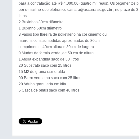
para a contratação até R$ 4.000,00 (quatro mil reais). Os orçamentos
por e-mail no sitio eletrônico camara@ascurra.sc.gov.br 
, no prazo de 3 
Itens:

2 Buxinhos 30cm diâmetro

1 Buxinho 50cm diâmetro

3 Vasos tipo floreira de polietileno na cor cimento ou

marrom, com as medidas aproximadas de 80cm

comprimento, 40cm altura e 30cm de largura

9 Mudas de formio verde, de 50 cm de altura

1 Argila expandida saco de 30 litros

20 Substrato saco com 25 litros

15 M2 de grama esmeralda

90 Barro vermelho saco com 25 litros

20 Adubo granulado em kilo

5 Casca de pinus saco com 40 litros
