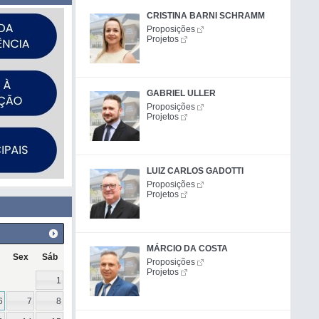
CRISTINA BARNI SCHRAMM
Proposições
Projetos
GABRIEL ULLER
Proposições
Projetos
LUIZ CARLOS GADOTTI
Proposições
Projetos
MÁRCIO DA COSTA
Sex
Sáb
Proposições
Projetos
1
6
7
8