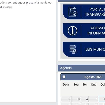
 podem ser entregues presencialmente ou 
dias úteis.

Agenda
Agosto
2026
Dom
Seg
Ter
Qua
Qui
2
3
4
5