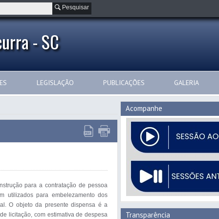
Pesquisar
urra - SC
ES
LEGISLAÇÃO
PUBLICAÇÕES
GALERIA
Acompanhe
nstrução para a contratação de pessoa 
em utilizados para embelezamento dos 
al. O objeto da presente dispensa é a 
Transparência
de licitação, com estimativa de despesa 