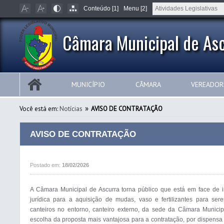
Conteúdo [1]
Menu [2]
Câmara Municipal de Asc
MUNICÍPIO
CÂMARA
VEREADOR
»
Você está em:
Notícias
AVISO DE CONTRATAÇÃO
AVISO DE CONTRATAÇÃO
Postado em:
18/02/2026
A Câmara Municipal de Ascurra torna público que está em face de i
jurídica para a aquisição de mudas, vaso e fertilizantes para ser
canteiros no entorno, canteiro externo, da sede da Câmara Municip
escolha da proposta mais vantajosa para a contratação, por dispensa 