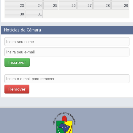
23
24
25
26
27
28
29
30
31
Notícias da Câmara
Inscrever
Remover