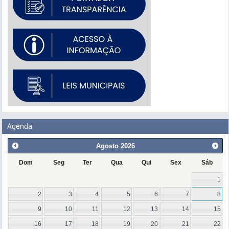
Agenda
Agosto
2026
Dom
Seg
Ter
Qua
Qui
Sex
Sáb
1
2
3
4
5
6
7
8
9
10
11
12
13
14
15
16
17
18
19
20
21
22