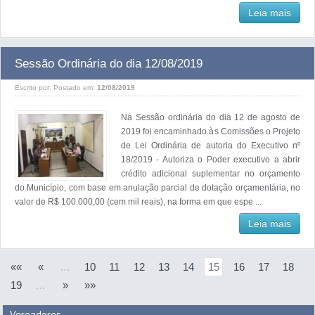
Leia mais
Sessão Ordinária do dia 12/08/2019
Escrito por:
Postado em:
12/08/2019
Na Sessão ordinária do dia 12 de agosto de
2019 foi encaminhado às Comissões o Projeto
de Lei Ordinária de autoria do Executivo nº
18/2019 - Autoriza o Poder executivo a abrir
crédito adicional suplementar no orçamento
do Município, com base em anulação parcial de dotação orçamentária, no
valor de R$ 100.000,00 (cem mil reais), na forma em que espe ...
Leia mais
««
«
…
10
11
12
13
14
15
16
17
18
19
…
»
»»
Vereadores