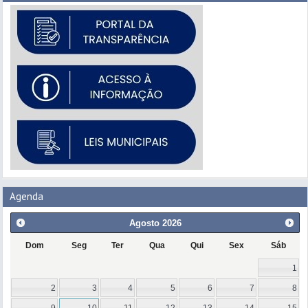
Agenda
Agosto
2026
Dom
Seg
Ter
Qua
Qui
Sex
Sáb
1
2
3
4
5
6
7
8
9
10
11
12
13
14
15