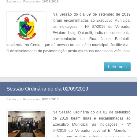
Escrito por:
Postado em:
10/09/2019
Na Sessão do dia 09 de setembro de 2019
foram encaminhadas ao Executivo Municipal
as Indicações: - Nº 67/2019 do Vereador
Eviatore Luigi Quiarelli, indica o conserto da
pavimentação da Rua Jacob Badalotti,
localizada na Centro, que dá acesso ao cemitério municipal. Justificativa:
O desnivelamento da pavimentação nesta via causa danos aos veículos q
...
Leia mais
Sessão Ordinária do dia 02/09/2019
Escrito por:
Postado em:
03/09/2019
Na Sessão Ordinária do dia 02 de setembro
de 2019 foram lidas e encaminhadas ao
Executivo Municipal as Indicações: - Nº
64/2019 do Vereador Juvenal E. Moretto, -
indica que realize estudos junto com as