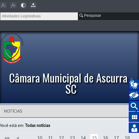
Pesquisar
Câmara Municipal de Ascurra -
SC
Você está em:
Todas notícias
««
«
…
10
11
12
13
14
15
16
17
18